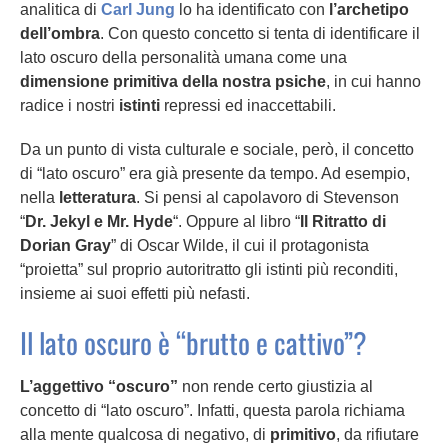
analitica di
Carl Jung
lo ha identificato con
l’archetipo
dell’ombra
. Con questo concetto si tenta di identificare il
lato oscuro della personalità umana come una
dimensione primitiva della nostra psiche
, in cui hanno
radice i nostri
istinti
repressi ed inaccettabili.
Da un punto di vista culturale e sociale, però, il concetto
di “lato oscuro” era già presente da tempo. Ad esempio,
nella
letteratura
. Si pensi al capolavoro di Stevenson
“
Dr. Jekyl e Mr. Hyde
“. Oppure al libro “
Il Ritratto di
Dorian Gray
” di Oscar Wilde, il cui il protagonista
“proietta” sul proprio autoritratto gli istinti più reconditi,
insieme ai suoi effetti più nefasti.
Il lato oscuro è “brutto e cattivo”?
L’aggettivo “oscuro”
non rende certo giustizia al
concetto di “lato oscuro”. Infatti, questa parola richiama
alla mente qualcosa di negativo, di
primitivo
, da rifiutare