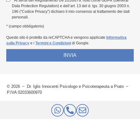
* Ai sensi del Regolamento Ue 2016/679, noto come GDPR (General
Data Protection Regulation) e dell’art. 13 del d. lgs. 30 giugno 2003 n.
196 (“Codice Privacy”) dichiaro il mio consenso al trattamento dei dati
personali.
* (campo obbligatorio)
Questo sito è protetto da reCAPTCHA e vengono applicate
Informativa
sulla Privacy
e i
Termini e Condizioni
di Google.
INVIA
© 2026
Dr. Iglis Innocenti Psicologo e Psicoterapeuta a Prato
P.IVA 02033600970
Privacy Policy
Cookie Policy
Gestisci Cookies
Made with ♥︎ by Identità Creative