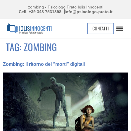
zombing - Psicologo Prato Iglis Innocenti
Cell. +39 348 7531398
info@psicologo-prato.it
CONTATTI
TAG:
ZOMBING
Zombing: il ritorno dei “morti” digitali