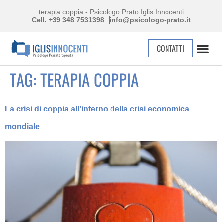
terapia coppia - Psicologo Prato Iglis Innocenti
Cell. +39 348 7531398
info@psicologo-prato.it
CONTATTI
TAG:
TERAPIA COPPIA
La crisi di coppia all’interno della crisi economica
mondiale