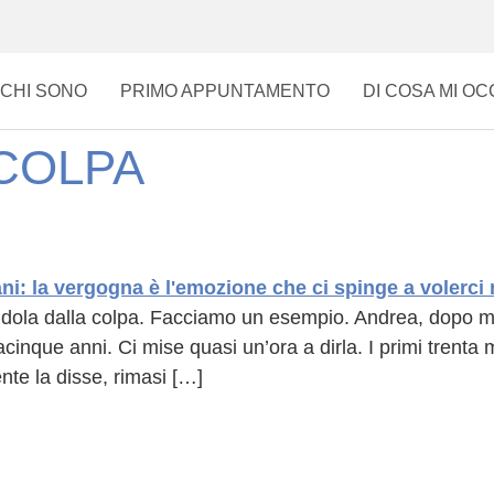
CHI SONO
PRIMO APPUNTAMENTO
DI COSA MI O
 COLPA
ndola dalla colpa. Facciamo un esempio. Andrea, dopo mo
nque anni. Ci mise quasi un’ora a dirla. I primi trenta minu
te la disse, rimasi […]