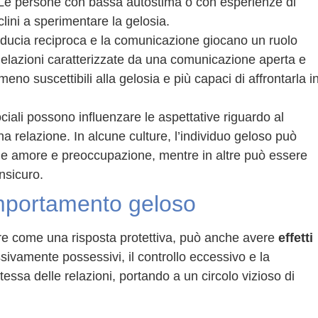
 Le persone con bassa autostima o con esperienze di
ini a sperimentare la gelosia.
 fiducia reciproca e la comunicazione giocano un ruolo
. Relazioni caratterizzate da una comunicazione aperta e
no suscettibili alla gelosia e più capaci di affrontarla i
ciali possono influenzare le aspettative riguardo al
a relazione. In alcune culture, l’individuo geloso può
e amore e preoccupazione, mentre in altre può essere
nsicuro.
comportamento geloso
e come una risposta protettiva, può anche avere
effetti
ivamente possessivi, il controllo eccessivo e la
ssa delle relazioni, portando a un circolo vizioso di