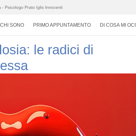
 - Psicologo Prato Iglis Innocenti
CHI SONO
PRIMO APPUNTAMENTO
DI COSA MI O
osia: le radici di
lessa