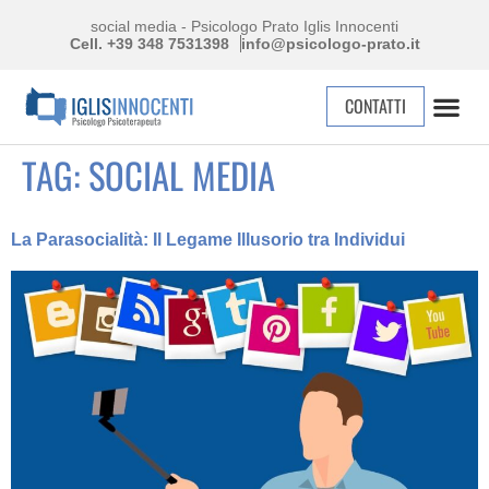
social media - Psicologo Prato Iglis Innocenti
Cell. +39 348 7531398
info@psicologo-prato.it
CONTATTI
TAG:
SOCIAL MEDIA
La Parasocialità: Il Legame Illusorio tra Individui