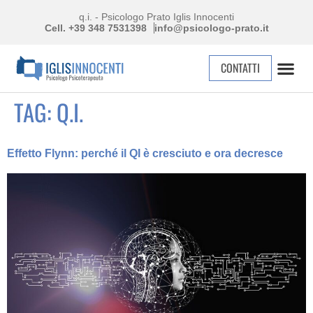
q.i. - Psicologo Prato Iglis Innocenti
Cell. +39 348 7531398
info@psicologo-prato.it
CONTATTI
TAG:
Q.I.
Effetto Flynn: perché il QI è cresciuto e ora decresce