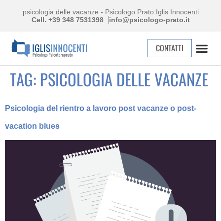
psicologia delle vacanze - Psicologo Prato Iglis Innocenti
Cell. +39 348 7531398
info@psicologo-prato.it
CONTATTI
TAG:
PSICOLOGIA DELLE VACANZE
Psicologia del rientro a lavoro post vacanze o post-
vacation blues