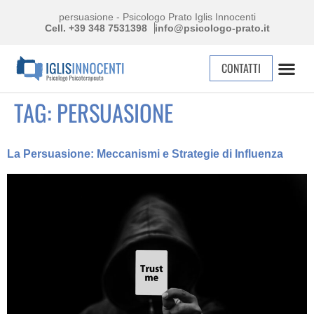
persuasione - Psicologo Prato Iglis Innocenti
Cell. +39 348 7531398
info@psicologo-prato.it
CONTATTI
TAG:
PERSUASIONE
La Persuasione: Meccanismi e Strategie di Influenza