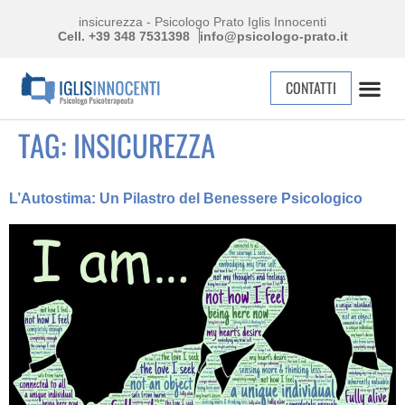
insicurezza - Psicologo Prato Iglis Innocenti
Cell. +39 348 7531398
info@psicologo-prato.it
CONTATTI
TAG:
INSICUREZZA
L’Autostima: Un Pilastro del Benessere Psicologico