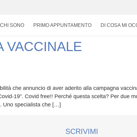
CHI SONO
PRIMO APPUNTAMENTO
DI COSA MI O
 VACCINALE
ilità che annuncio di aver aderito alla campagna vaccin
ovid-19”. Covid free!! Perché questa scelta? Per due moti
i. Uno specialista che […]
SCRIVIMI