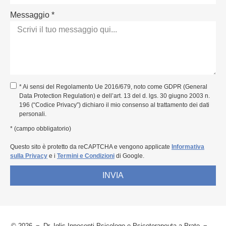
Messaggio *
* Ai sensi del Regolamento Ue 2016/679, noto come GDPR (General
Data Protection Regulation) e dell’art. 13 del d. lgs. 30 giugno 2003 n.
196 (“Codice Privacy”) dichiaro il mio consenso al trattamento dei dati
personali.
* (campo obbligatorio)
Questo sito è protetto da reCAPTCHA e vengono applicate
Informativa
sulla Privacy
e i
Termini e Condizioni
di Google.
INVIA
© 2026
Dr. Iglis Innocenti Psicologo e Psicoterapeuta a Prato