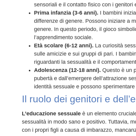
sensoriali e il contatto fisico con i genitori
Prima infanzia (3-6 anni).
I bambini iniz
differenze di genere. Possono iniziare a ma
genere. In questo periodo, il gioco simbolic
l’apprendimento sociale.
Età scolare (6-12 anni).
La curiosità sess
sulle amicizie e sui gruppi di pari. I bambin
riguardanti la sessualità e il comportamen
Adolescenza (12-18 anni).
Questo è un pe
pubertà e dall’emergere dell’attrazione ses
identità sessuale e possono sperimentare 
Il ruolo dei genitori e del
L’educazione sessuale
è un elemento cruciale
sessualità in modo sano e positivo. Tuttavia, mo
con i propri figli a causa di imbarazzo, manca