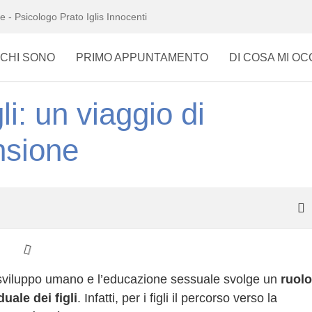
e - Psicologo Prato Iglis Innocenti
CHI SONO
PRIMO APPUNTAMENTO
DI COSA MI O
li: un viaggio di
nsione
sviluppo umano e l’educazione sessuale svolge un
ruolo
uale dei figli
. Infatti, per i figli il percorso verso la