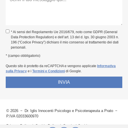
* Ai sensi del Regolamento Ue 2016/679, noto come GDPR (General
Data Protection Regulation) e dell’art. 13 del d. lgs. 30 giugno 2003 n.
196 (“Codice Privacy”) dichiaro il mio consenso al trattamento dei dati
personali.
* (campo obbligatorio)
Questo sito è protetto da reCAPTCHA e vengono applicate
Informativa
sulla Privacy
e i
Termini e Condizioni
di Google.
INVIA
© 2026
Dr. Iglis Innocenti Psicologo e Psicoterapeuta a Prato
P.IVA 02033600970
Privacy Policy
Cookie Policy
Gestisci Cookies